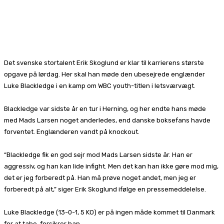
Facebook
X
Pinterest
WhatsApp
Det svenske stortalent Erik Skoglund er klar til karrierens største
opgave på lørdag. Her skal han møde den ubesejrede englænder
Luke Blackledge i en kamp om WBC youth-titlen i letsværvægt.
Blackledge var sidste år en tur i Herning, og her endte hans møde
med Mads Larsen noget anderledes, end danske boksefans havde
forventet. Englænderen vandt på knockout.
“Blackledge fik en god sejr mod Mads Larsen sidste år. Han er
aggressiv, og han kan lide infight. Men det kan han ikke gøre mod mig,
det er jeg forberedt på. Han må prøve noget andet, men jeg er
forberedt på alt,” siger Erik Skoglund ifølge en pressemeddelelse.
Luke Blackledge (13-0-1, 5 KO) er på ingen måde kommet til Danmark
for at tabe, forsikrer han.