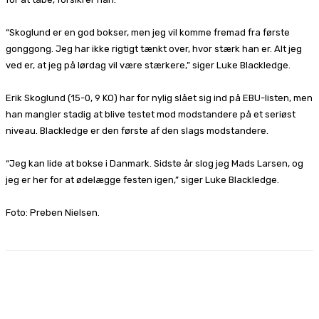
“Skoglund er en god bokser, men jeg vil komme fremad fra første
gonggong. Jeg har ikke rigtigt tænkt over, hvor stærk han er. Alt jeg
ved er, at jeg på lørdag vil være stærkere,” siger Luke Blackledge.
Erik Skoglund (15-0, 9 KO) har for nylig slået sig ind på EBU-listen, men
han mangler stadig at blive testet mod modstandere på et seriøst
niveau. Blackledge er den første af den slags modstandere.
“Jeg kan lide at bokse i Danmark. Sidste år slog jeg Mads Larsen, og
jeg er her for at ødelægge festen igen,” siger Luke Blackledge.
Foto: Preben Nielsen.
Facebook
X
Pinterest
WhatsApp