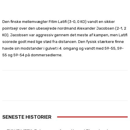
Facebook
X
Pinterest
WhatsApp
Den finske mellemvægter Fitim Latifi (3-0, 0 KO) vandt en sikker
pointsejr over den ubesejrede nordmand Alexander Jacobsen (2-1, 2
KO). Jacobsen var aggressiv gennem det meste af kampen, men Latifi
scorede godt med lige stød fra distancen. Den fysisk stærkere finne
havde sin modstander i gulvet i 4. omgang og vandt med 59-55, 59-
55 og 59-54 på dommersedlerne.
Facebook
X
Pinterest
WhatsApp
SENESTE HISTORIER