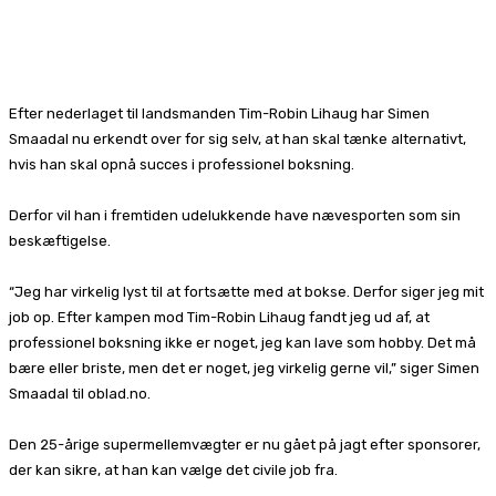
Facebook
X
Pinterest
WhatsApp
Efter nederlaget til landsmanden Tim-Robin Lihaug har Simen
Smaadal nu erkendt over for sig selv, at han skal tænke alternativt,
hvis han skal opnå succes i professionel boksning.
Derfor vil han i fremtiden udelukkende have nævesporten som sin
beskæftigelse.
“Jeg har virkelig lyst til at fortsætte med at bokse. Derfor siger jeg mit
job op. Efter kampen mod Tim-Robin Lihaug fandt jeg ud af, at
professionel boksning ikke er noget, jeg kan lave som hobby. Det må
bære eller briste, men det er noget, jeg virkelig gerne vil,” siger Simen
Smaadal til oblad.no.
Den 25-årige supermellemvægter er nu gået på jagt efter sponsorer,
der kan sikre, at han kan vælge det civile job fra.