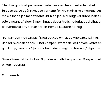
“Jeg har gjort det på denne måde i næsten tre år ved siden af et
fuldtidsjob. Det går ikke. Jeg var tømt for krudt efter to omgange. Ja,
måske lagde jeg meget hårdt ud, men jeg skal alligevel kunne holde i
otte omgange,” siger Simen Smaadal, der trods nederlaget til Lihaug
er overbevist om, at han har en fremtid i Sauerland-regi.
“Før kampen mod Lihaug fik jeg besked om, at de ville satse på mig,
uanset hvordan det gik. Efter kampen syntes de, det havde været en
god kamp, men de så jo også, hvad der manglede hos mig,” siger han.
Simen Smaadal har bokset 9 professionelle kampe med 8 sejre og et
enkelt nederlag.
Foto: Wende.
Facebook
X
Pinterest
WhatsApp