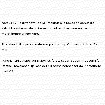
Facebook
X
Pinterest
WhatsApp
Norska TV 2 skriver att Cecilia Braekhus ska boxas på den stora
Klitschko vs Fury galan i Düsseldorf 24 oktober. Vem som är
motståndare är inte klart.
Braekhus håller presskonferens på torsdag i Oslo och då lär vi få veta
mer.
Matchen 24 oktober blir Braekhus första sedan segern mot Jennifer
Retzke i november i fjol och det blir också hennes första i samarbete
med K 2.
Facebook
X
Pinterest
WhatsApp