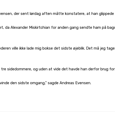
vensen, der sent lørdag aften måtte konstatere, at han glippede
t, da Alexander Miskirtchian for anden gang sendte ham på bagde
deren ville ikke lade mig bokse det sidste øjeblik. Det må jeg tag
re sidedommere, og uden at vide det havde han derfor brug for et
at vinde den sidste omgang,” sagde Andreas Evensen.