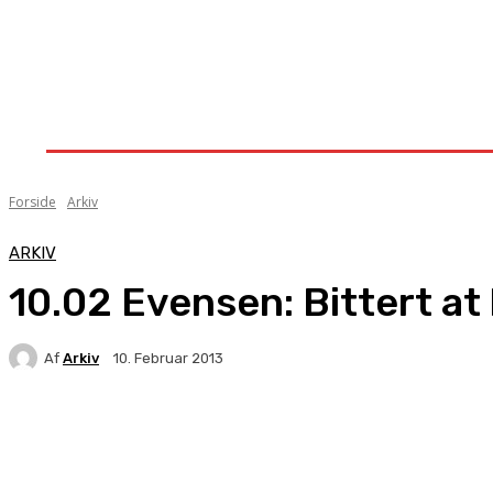
Forside
Nyheder
Stævner
Om Knock-Out
Forside
Arkiv
ARKIV
10.02 Evensen: Bittert at
Af
Arkiv
10. Februar 2013
Facebook
X
Pinterest
WhatsApp