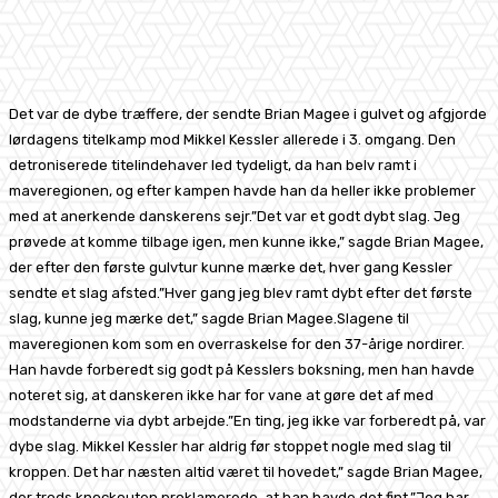
Facebook
X
Pinterest
WhatsApp
Det var de dybe træffere, der sendte Brian Magee i gulvet og afgjorde
lørdagens titelkamp mod Mikkel Kessler allerede i 3. omgang. Den
detroniserede titelindehaver led tydeligt, da han belv ramt i
maveregionen, og efter kampen havde han da heller ikke problemer
med at anerkende danskerens sejr.”Det var et godt dybt slag. Jeg
prøvede at komme tilbage igen, men kunne ikke,” sagde Brian Magee,
der efter den første gulvtur kunne mærke det, hver gang Kessler
sendte et slag afsted.”Hver gang jeg blev ramt dybt efter det første
slag, kunne jeg mærke det,” sagde Brian Magee.Slagene til
maveregionen kom som en overraskelse for den 37-årige nordirer.
Han havde forberedt sig godt på Kesslers boksning, men han havde
noteret sig, at danskeren ikke har for vane at gøre det af med
modstanderne via dybt arbejde.”En ting, jeg ikke var forberedt på, var
dybe slag. Mikkel Kessler har aldrig før stoppet nogle med slag til
kroppen. Det har næsten altid været til hovedet,” sagde Brian Magee,
der trods knockouten proklamerede, at han havde det fint.”Jeg har