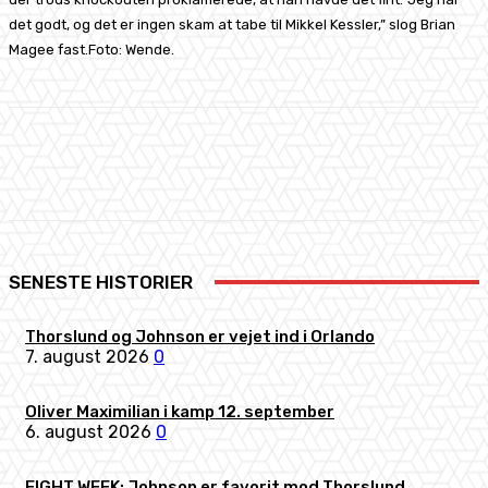
det godt, og det er ingen skam at tabe til Mikkel Kessler,” slog Brian
Magee fast.Foto: Wende.
Facebook
X
Pinterest
WhatsApp
SENESTE HISTORIER
Thorslund og Johnson er vejet ind i Orlando
7. august 2026
0
Oliver Maximilian i kamp 12. september
6. august 2026
0
FIGHT WEEK: Johnson er favorit mod Thorslund