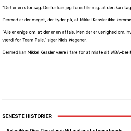
“Det er en stor sag. Derfor kan jeg forestille mig, at den kan t
Dermed er der meget, der tyder på, at Mikkel Kessler ikke kommer
“Alle er enige om, at der er en aftale. Men der er uenighed om, h
værdi for Team Palle,” siger Niels Wegener.
Dermed kan Mikkel Kessler være i fare for at miste sit WBA-bæl
Share
Facebook
X
Pinterest
SENESTE HISTORIER
Selvsikker Dina Thorslund: Mit mål er at stoppe hende