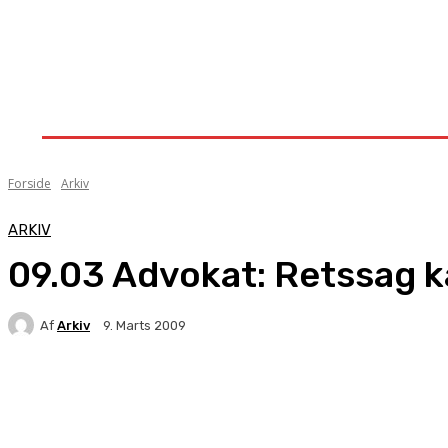
Forside
Nyheder
Stævner
Om Knock-Out
Forside
Arkiv
ARKIV
09.03 Advokat: Retssag ka
Af
Arkiv
9. Marts 2009
Facebook
X
Pinterest
WhatsApp