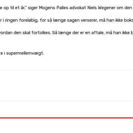
age op til et år,” siger Mogens Palles advokat Niels Wegener om d
 i ringen foreløbig, for så længe sagen verserer, må han ikke bok
vordan den skal fortolkes. Så længe der er en aftale, må han ikke 
te i supermellemvægt.
WhatsApp