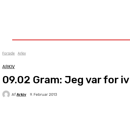
Forside
Nyheder
Stævner
Om Knock-Out
Forside
Arkiv
ARKIV
09.02 Gram: Jeg var for iv
Af
Arkiv
9. Februar 2013
Facebook
X
Pinterest
WhatsApp