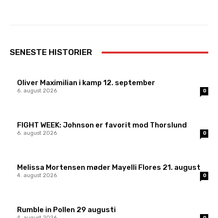
Facebook
X
Pinterest
Whats
SENESTE HISTORIER
Oliver Maximilian i kamp 12. september
6. august 2026
0
FIGHT WEEK: Johnson er favorit mod Thorslund
6. august 2026
0
Melissa Mortensen møder Mayelli Flores 21. august
4. august 2026
0
Rumble in Pollen 29 augusti
4. august 2026