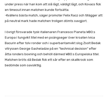
under press när han kom att slå lågt, väldigt lågt, och Kovacs fick
en timeout innan matchen kunde fortsätta.
-Kvällens bästa match, säger promoter Felix Racz och tillägger att
på neutral mark hade matchen troligen dömts oavgjort.
I övrigt försvarade tysk-italienaren Francesco Pianeta WBO:s
Europa i tungvikt titel med en poängseger över kroaten Ivica
Bacurin efter tolv ronder och i superbantamvikt slog Zsolt Bedak
vitryssen George Gacheladze på en “technical decision” efter
åtta ronders boxning och behöll därmed WBO:s Europeiska titel.
Matchen bröts då Bedak fick ett sår efter en skallkrock som
bedömde som oavsiktlig.