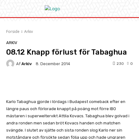
Forside
Arkiv
ARKIV
08.12 Knapp förlust för Tabaghua
Af
Arkiv
230
0
8. December 2014
Facebook
X
Pinterest
Whats
Karlo Tabaghua gjorde i lördags i Budapest comeback efter en
längre paus och förlorade knappt på poäng mot förre IBO
mästaren i superweltervikt Attila Kovacs. Tabaghua blev golvad i
andra ronden men sedan bröt Kovacs handen och matchen
svängde. I slutet av sjätte och sista ronden slog Karlo ner sin
motståndare och försökte sedan följa upp och hade ungraren