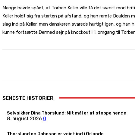
Mange havde spået, at Torben Keller ville få det svært mod brit
Keller holdt sig fra starten på afstand, og han ramte Boulden me
slag ind på Keller, men danskeren svarede hurtigt igen, og han 
kunne fortsætte.Dermed sejr på knockout i 1. omgang til Torben 
Share
Facebook
X
Pinterest
SENESTE HISTORIER
Selvsikker Dina Thorslund: Mit mål er at stoppe hende
8. august 2026
0
Thorslund og Johnson er vejet ind i Orlando