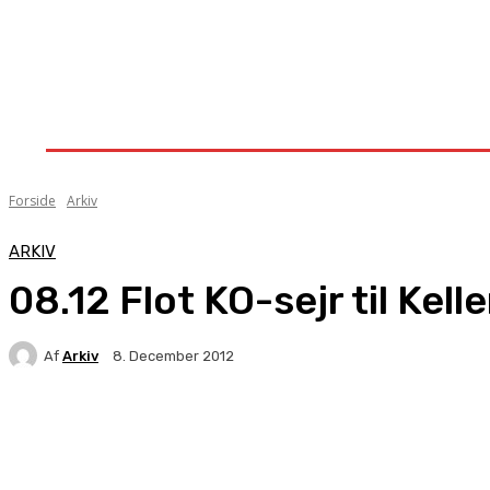
Forside
Nyheder
Stævner
Om Knock-Out
Forside
Arkiv
ARKIV
08.12 Flot KO-sejr til Kelle
Af
Arkiv
8. December 2012
Facebook
X
Pinterest
WhatsApp