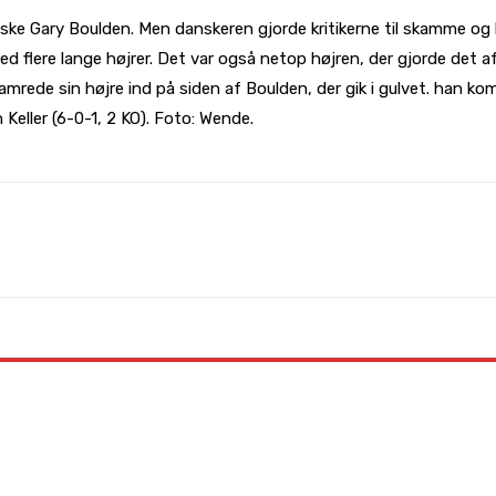
iske Gary Boulden. Men danskeren gjorde kritikerne til skamme og 
d flere lange højrer. Det var også netop højren, der gjorde det a
hamrede sin højre ind på siden af Boulden, der gik i gulvet. han 
Keller (6-0-1, 2 KO). Foto: Wende.
WhatsApp