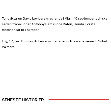
Facebook
X
Pinterest
WhatsApp
Tungviktaren David Loy beräknas landa i Miami 10 september och ska
sedan träna under Anthony Ham i Boca Raton, Florida. Första
matchen lär bli i oktober.
Loy, 4-1, har Thomas Hickey som manager och boxade senast i Ystad
24 mars..
Facebook
X
Pinterest
WhatsApp
SENESTE HISTORIER