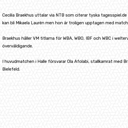
Cecilia Braekhus uttalar via NTB som citerar tyska tagesspiel.de 
kan bli Mikaela Laurén men hon är troligen upptagen med matc
Braekhus håller VM titlarna för WBA, WBO, IBF och WBC i welter
överväldigande.
I huvudmatchen i Halle försvarar Ola Afolabi, stallkamrat med B
Bielefeld.
Share
Facebook
X
Pinterest