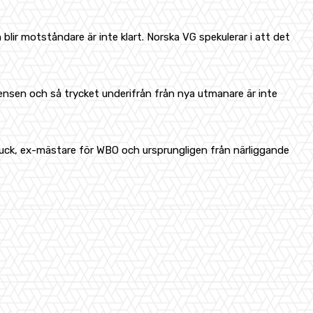
blir motståndare är inte klart. Norska VG spekulerar i att det
ensen och så trycket underifrån från nya utmanare är inte
 Huck, ex-mästare för WBO och ursprungligen från närliggande