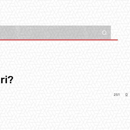
ri?
0
251