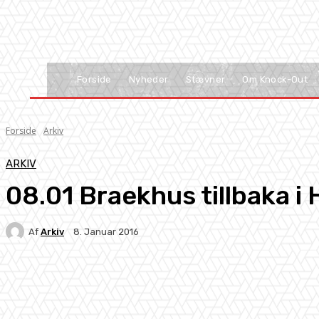
Forside
Nyheder
Stævner
Om Knock-Out
Forside
Arkiv
ARKIV
08.01 Braekhus tillbaka i 
Af
Arkiv
8. Januar 2016
Facebook
X
Pinterest
WhatsApp