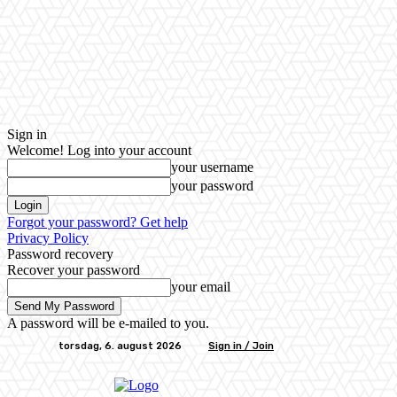
Sign in
Welcome! Log into your account
your username
your password
Forgot your password? Get help
Privacy Policy
Password recovery
Recover your password
your email
A password will be e-mailed to you.
torsdag, 6. august 2026
Sign in / Join