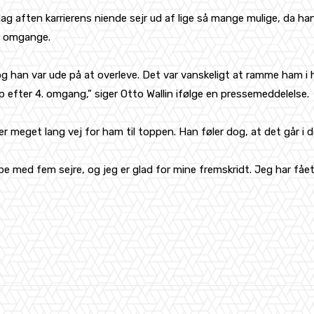
dag aften karrierens niende sejr ud af lige så mange mulige, da 
re omgange.
 og han var ude på at overleve. Det var vanskeligt at ramme ham i
op efter 4. omgang,” siger Otto Wallin ifølge en pressemeddelelse.
 er meget lang vej for ham til toppen. Han føler dog, at det går i d
pe med fem sejre, og jeg er glad for mine fremskridt. Jeg har få