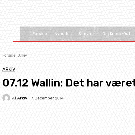
Forside
Nyheder
Stævner
Om Knock-Out
Forside
Arkiv
ARKIV
07.12 Wallin: Det har være
Af
Arkiv
7. December 2014
Facebook
X
Pinterest
WhatsApp