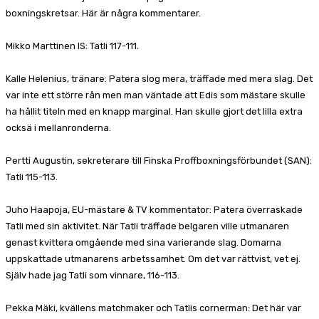
boxningskretsar. Här är några kommentarer.
Mikko Marttinen IS: Tatli 117-111.
Kalle Helenius, tränare: Patera slog mera, träffade med mera slag. Det
var inte ett större rån men man väntade att Edis som mästare skulle
ha hållit titeln med en knapp marginal. Han skulle gjort det lilla extra
ocksä i mellanronderna.
Pertti Augustin, sekreterare till Finska Proffboxningsförbundet (SAN):
Tatli 115-113.
Juho Haapoja, EU-mästare & TV kommentator: Patera överraskade
Tatli med sin aktivitet. När Tatli träffade belgaren ville utmanaren
genast kvittera omgående med sina varierande slag. Domarna
uppskattade utmanarens arbetssamhet. Om det var rättvist, vet ej.
Själv hade jag Tatli som vinnare, 116-113.
Pekka Mäki, kvällens matchmaker och Tatlis cornerman: Det här var