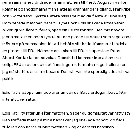
rena rama rånet. Undrade innan matchen till Pertti Augustin varför
kommer poängdomarna från Pateras grannländer Holland, Frankrike
och Switzerland. Tyckte Patera missade med de flesta av sina slag.
Dominerade matchen bara till synes och Edis skakade utmanaren
allvarligt vid flera tillfällen, speciellt i sista ronden. Bad min boxare
jobba mera men ändå tyckte att han gjorde tillräckligt som regerande
mästare på hemmaplan för att behålla sitt bälte. Kommer att skicka
en protest till EBU. Nämnde om saken till EBU:s supervicer Peter
Stucki. Kontaktar en advokat. Domslutet kommer inte att ändras
enligt EBU:s regler och det finns ingen returmatch regel heller, men
jag måste försvara min boxare. Det här var inte sportsligt, det här var
politik.
Edis Tatlis pappa lämnade arenan och sa: Bäst, erdogan, bäst. (Går
inte att översätta.)
Edis Tatli i tv interjun efter matchen: Säger du domslutet var rättvist?
Han träffade mest på mina handskar, jag skakade honom vid flera
tillfällen och borde vunnit matchen. Jag är oerhört besviken.