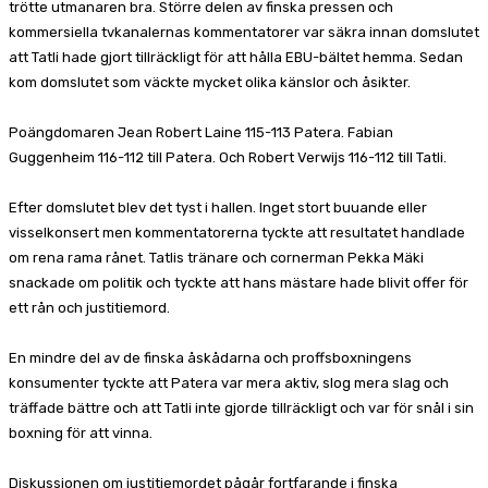
trötte utmanaren bra. Större delen av finska pressen och
kommersiella tvkanalernas kommentatorer var säkra innan domslutet
att Tatli hade gjort tillräckligt för att hålla EBU-bältet hemma. Sedan
kom domslutet som väckte mycket olika känslor och åsikter.
Poängdomaren Jean Robert Laine 115-113 Patera. Fabian
Guggenheim 116-112 till Patera. Och Robert Verwijs 116-112 till Tatli.
Efter domslutet blev det tyst i hallen. Inget stort buuande eller
visselkonsert men kommentatorerna tyckte att resultatet handlade
om rena rama rånet. Tatlis tränare och cornerman Pekka Mäki
snackade om politik och tyckte att hans mästare hade blivit offer för
ett rån och justitiemord.
En mindre del av de finska åskådarna och proffsboxningens
konsumenter tyckte att Patera var mera aktiv, slog mera slag och
träffade bättre och att Tatli inte gjorde tillräckligt och var för snål i sin
boxning för att vinna.
Diskussionen om justitiemordet pågår fortfarande i finska