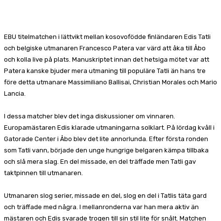
Facebook
X
Pinterest
WhatsApp
EBU titelmatchen i lättvikt mellan kosovofödde finländaren Edis Tatli
och belgiske utmanaren Francesco Patera var värd att åka till Åbo
och kolla live på plats. Manuskriptet innan det hetsiga mötet var att
Patera kanske bjuder mera utmaning till populäre Tatli än hans tre
före detta utmanare Massimiliano Ballisai, Christian Morales och Mario
Lancia.
I dessa matcher blev det inga diskussioner om vinnaren.
Europamästaren Edis klarade utmaningarna solklart. På lördag kvåll i
Gatorade Center i Åbo blev det lite annorlunda. Efter första ronden
som Tatli vann, började den unge hungrige belgaren kämpa tillbaka
och slå mera slag. En del missade, en del träffade men Tatli gav
taktpinnen till utmanaren.
Utmanaren slog serier, missade en del, slog en del i Tatlis täta gard
och träffade med några. I mellanronderna var han mera aktiv än
mästaren och Edis svarade trogen till sin stil lite för snålt. Matchen