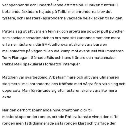
var spännande och underhållande att titta på. Publiken tunt 1000
betalande åskådare hejade på Tatli, i mellanronderna blev det
tystare, och i mästerskapsronderna vaknade hejaklacken till liv igen.
Patera såg ut att vara en teknisk och arbetsam powder puff puncher
som spelade schackmatchen bra med sitt kunnande mot den mera
erfarne mästaren, där EM-titelförsvaret skulle vara bara en
mellanmatch på vägen till en VM-kamp mot eventuellt WBO mästaren
Terry Flanagan.. Så hade Edis och hans tränare och matchmaker
Pekka Mäki spekulerat i förmatch-intervjuer.
Matchen var svårbedömd. Arbetsammare och aktivare utmanaren
slog mera i mellanronderna och träffade med några fina raka slag och
uppercuts. Man förväntade sig att mästaren skulle vara lite mera
aktiv.
När den oerhört spännande huvudmatchen gick till
mästerskapsronder ronder, orkade Patera kanske vinna den elfte
ronden men Tatli dominerade sista ronden klart och träffade den