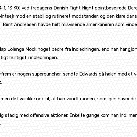
4-1, 13 KO) ved fredagens Danish Fight Night pointbesejrede Der
ntsejr mod en stabil og rutineret modstander, og den klare dansk
. Berit Andreasen havde helt misvisende amerikaneren som vinder
slap Lolenga Mock noget bedre fra indledningen, end han har gjor
tigt hurtigst i indledningen.
ligefrem er nogen superpuncher, sendte Edwards på halen med et 
t.
men det var ikke nok til, at han vandt runden, som igen havnede 
sig stadig med offensive aktioner. Enkelte gange kom han ind, m
.