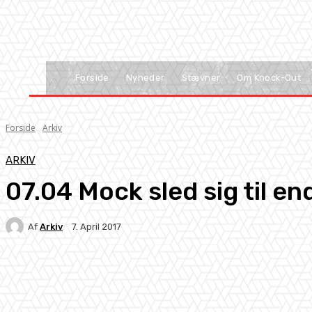
Forside
Nyheder
Stævner
Om Knock-Out
Forside
Arkiv
ARKIV
07.04 Mock sled sig til en
Af
Arkiv
7. April 2017
Facebook
X
Pinterest
WhatsApp