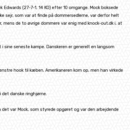
ek Edwards (27-7-1, 14 KO) efter 10 omgange. Mock boksede
e sejr, som var at finde på dommersedlerne, var derfor helt
, mens de to øvrige dommere var enig med knock-out.dk i, at
t i sine seneste kampe. Danskeren er generelt en langsom
venstre hook til kæben. Amerikaneren kom op, men han virkede
i det danske ringhjørne.
en det var Mock, som styrede opgøret og var den arbejdende