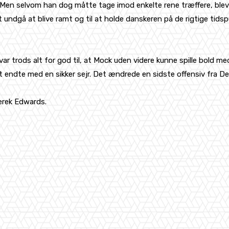
Men selvom han dog måtte tage imod enkelte rene træffere, blev 
t undgå at blive ramt og til at holde danskeren på de rigtige tid
r trods alt for god til, at Mock uden videre kunne spille bold m
slut endte med en sikker sejr. Det ændrede en sidste offensiv fra D
erek Edwards.
WhatsApp