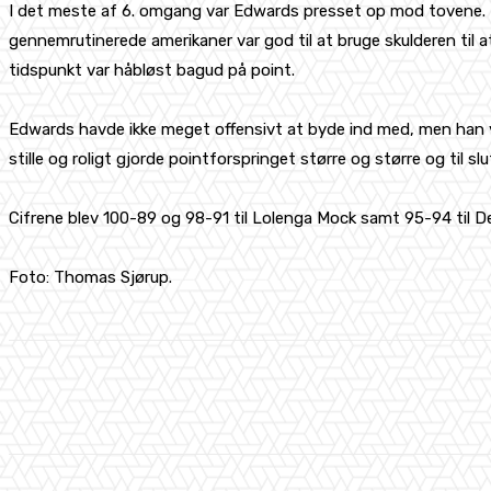
I det meste af 6. omgang var Edwards presset op mod tovene. 
gennemrutinerede amerikaner var god til at bruge skulderen til a
tidspunkt var håbløst bagud på point.
Edwards havde ikke meget offensivt at byde ind med, men han va
stille og roligt gjorde pointforspringet større og større og til 
Cifrene blev 100-89 og 98-91 til Lolenga Mock samt 95-94 til D
Foto: Thomas Sjørup.
Share
Facebook
X
Pinterest