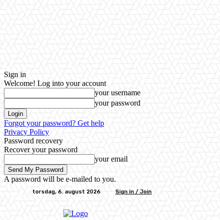
Sign in
Welcome! Log into your account
your username
your password
Forgot your password? Get help
Privacy Policy
Password recovery
Recover your password
your email
A password will be e-mailed to you.
torsdag, 6. august 2026
Sign in / Join