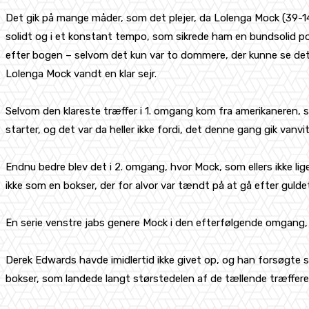
Det gik på mange måder, som det plejer, da Lolenga Mock (39-1
solidt og i et konstant tempo, som sikrede ham en bundsolid poi
efter bogen – selvom det kun var to dommere, der kunne se det
Lolenga Mock vandt en klar sejr.
Selvom den klareste træffer i 1. omgang kom fra amerikaneren, 
starter, og det var da heller ikke fordi, det denne gang gik vanvit
Endnu bedre blev det i 2. omgang, hvor Mock, som ellers ikke 
ikke som en bokser, der for alvor var tændt på at gå efter gulde
En serie venstre jabs genere Mock i den efterfølgende omgang, 
Derek Edwards havde imidlertid ikke givet op, og han forsøgte 
bokser, som landede langt størstedelen af de tællende træffere