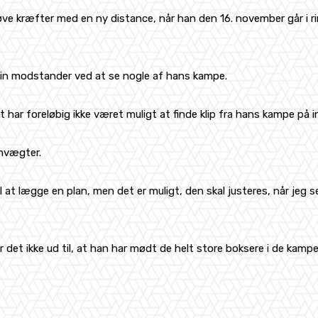
e kræfter med en ny distance, når han den 16. november går i ri
 sin modstander ved at se nogle af hans kampe.
ar foreløbig ikke været muligt at finde klip fra hans kampe på in
emvægter.
l at lægge en plan, men det er muligt, den skal justeres, når jeg 
ser det ikke ud til, at han har mødt de helt store boksere i de kam