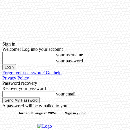
Sign in
Welcome! Log into your account
your username
your password
Forgot your password? Get help
Privacy Policy
Password recovery
Recover your password
your email
A password will be e-mailed to you.
lørdag, 8. august 2026
Sign in / Join