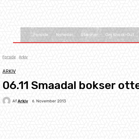
Forside
Nyheder
Stævner
Om Knock-Out
Forside
Arkiv
ARKIV
06.11 Smaadal bokser ot
Af
Arkiv
6. November 2013
Facebook
X
Pinterest
WhatsApp