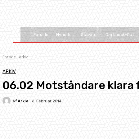
Forside
Nyheder
Stævner
Om Knock-Out
Forside
Arkiv
ARKIV
06.02 Motståndare klara 
Af
Arkiv
6. Februar 2014
Facebook
X
Pinterest
WhatsApp