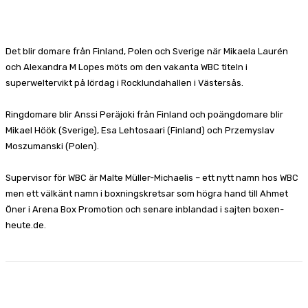
Facebook
X
Pinterest
WhatsApp
Det blir domare från Finland, Polen och Sverige när Mikaela Laurén
och Alexandra M Lopes möts om den vakanta WBC titeln i
superweltervikt på lördag i Rocklundahallen i Västersås.
Ringdomare blir Anssi Peräjoki från Finland och poängdomare blir
Mikael Höök (Sverige), Esa Lehtosaari (Finland) och Przemyslav
Moszumanski (Polen).
Supervisor för WBC är Malte Müller-Michaelis – ett nytt namn hos WBC
men ett välkänt namn i boxningskretsar som högra hand till Ahmet
Öner i Arena Box Promotion och senare inblandad i sajten boxen-
heute.de.
Facebook
X
Pinterest
WhatsApp