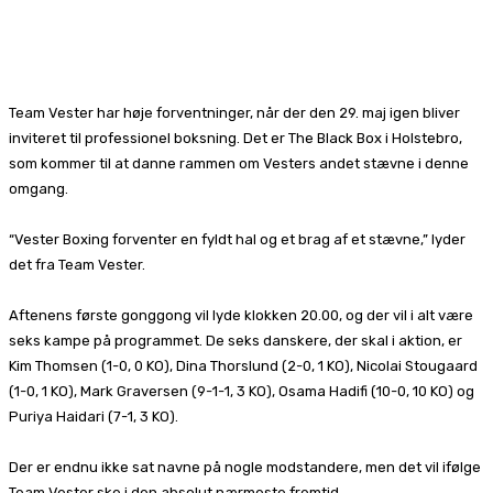
Facebook
X
Pinterest
WhatsApp
Team Vester har høje forventninger, når der den 29. maj igen bliver
inviteret til professionel boksning. Det er The Black Box i Holstebro,
som kommer til at danne rammen om Vesters andet stævne i denne
omgang.
“Vester Boxing forventer en fyldt hal og et brag af et stævne,” lyder
det fra Team Vester.
Aftenens første gonggong vil lyde klokken 20.00, og der vil i alt være
seks kampe på programmet. De seks danskere, der skal i aktion, er
Kim Thomsen (1-0, 0 KO), Dina Thorslund (2-0, 1 KO), Nicolai Stougaard
(1-0, 1 KO), Mark Graversen (9-1-1, 3 KO), Osama Hadifi (10-0, 10 KO) og
Puriya Haidari (7-1, 3 KO).
Der er endnu ikke sat navne på nogle modstandere, men det vil ifølge
Team Vester ske i den absolut nærmeste fremtid.