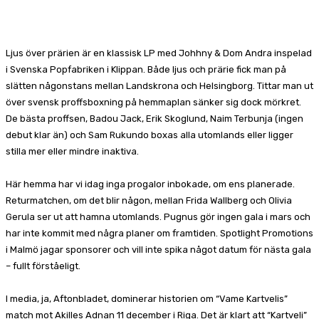
Facebook
X
Pinterest
WhatsApp
Ljus över prärien är en klassisk LP med Johhny & Dom Andra inspelad
i Svenska Popfabriken i Klippan. Både ljus och prärie fick man på
slätten någonstans mellan Landskrona och Helsingborg. Tittar man ut
över svensk proffsboxning på hemmaplan sänker sig dock mörkret.
De bästa proffsen, Badou Jack, Erik Skoglund, Naim Terbunja (ingen
debut klar än) och Sam Rukundo boxas alla utomlands eller ligger
stilla mer eller mindre inaktiva.
Här hemma har vi idag inga progalor inbokade, om ens planerade.
Returmatchen, om det blir någon, mellan Frida Wallberg och Olivia
Gerula ser ut att hamna utomlands. Pugnus gör ingen gala i mars och
har inte kommit med några planer om framtiden. Spotlight Promotions
i Malmö jagar sponsorer och vill inte spika något datum för nästa gala
– fullt förståeligt.
I media, ja, Aftonbladet, dominerar historien om “Vame Kartvelis”
match mot Akilles Adnan 11 december i Riga. Det är klart att “Kartveli”