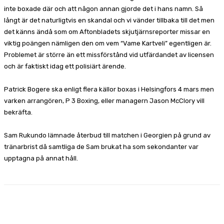
inte boxade där och att någon annan gjorde det i hans namn. Så
långt är det naturligtvis en skandal och vi vänder tillbaka till det men
det känns ändå som om Aftonbladets skjutjärnsreporter missar en
viktig poängen nämligen den om vem “Vame Kartveli” egentligen är.
Problemet är större än ett missförstånd vid utfärdandet av licensen
och är faktiskt idag ett polisiärt ärende.
Patrick Bogere ska enligt flera källor boxas i Helsingfors 4 mars men
varken arrangören, P 3 Boxing, eller managern Jason McClory vill
bekräfta.
Sam Rukundo lämnade återbud till matchen i Georgien på grund av
tränarbrist då samtliga de Sam brukat ha som sekondanter var
upptagna på annat håll.
Facebook
X
Pinterest
WhatsApp