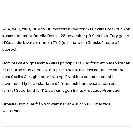
Facebook
X
Pinterest
WhatsApp
WBA, WBC, WBO, IBF och IBO mästaren i weltervikt Cecilia Braekhus kan
komma att möta Ornella Domini 28 november på Klitschko-Fury galan
i Düsseldorf, skriver norska TV 2 (och matchen är också uppe på
boxrec).
Domini ska enligt samma källa i princip vara klar för match men frågan
är om Braekhus är det. Norsk press har skrivit mycket om en skada
som Cecilia ådragit under träning. Braekhus boxade senast i
november i fjol och skadade då foten och har också sedan dess
lämnat Sauerland för K 2 och sin egen firma, First Lady Promotion.
Ornellia Domini är från Schweiz har är 9-0 och EBU mästare i
weltervikt.