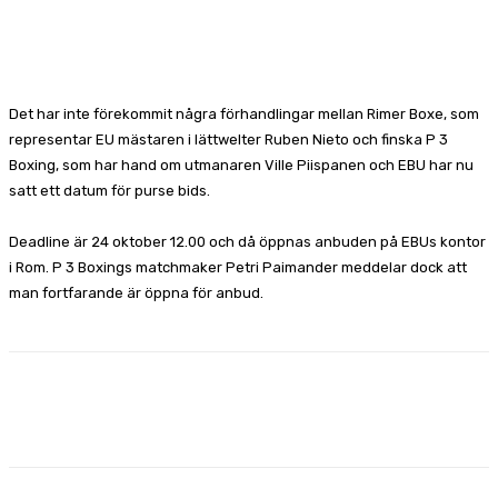
Facebook
X
Pinterest
WhatsApp
Det har inte förekommit några förhandlingar mellan Rimer Boxe, som
representar EU mästaren i lättwelter Ruben Nieto och finska P 3
Boxing, som har hand om utmanaren Ville Piispanen och EBU har nu
satt ett datum för purse bids.
Deadline är 24 oktober 12.00 och då öppnas anbuden på EBUs kontor
i Rom. P 3 Boxings matchmaker Petri Paimander meddelar dock att
man fortfarande är öppna för anbud.
Facebook
X
Pinterest
WhatsApp