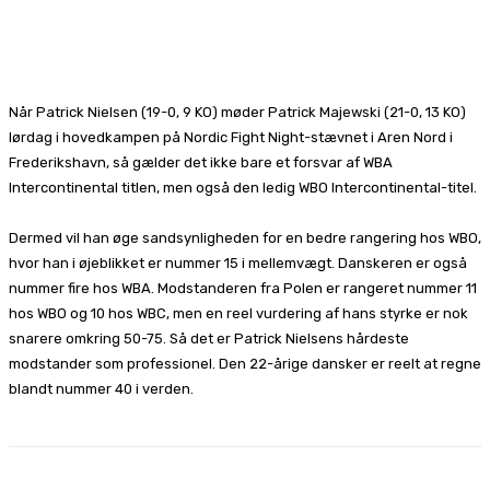
Facebook
X
Pinterest
WhatsApp
Når Patrick Nielsen (19-0, 9 KO) møder Patrick Majewski (21-0, 13 KO)
lørdag i hovedkampen på Nordic Fight Night-stævnet i Aren Nord i
Frederikshavn, så gælder det ikke bare et forsvar af WBA
Intercontinental titlen, men også den ledig WBO Intercontinental-titel.
Dermed vil han øge sandsynligheden for en bedre rangering hos WBO,
hvor han i øjeblikket er nummer 15 i mellemvægt. Danskeren er også
nummer fire hos WBA. Modstanderen fra Polen er rangeret nummer 11
hos WBO og 10 hos WBC, men en reel vurdering af hans styrke er nok
snarere omkring 50-75. Så det er Patrick Nielsens hårdeste
modstander som professionel. Den 22-årige dansker er reelt at regne
blandt nummer 40 i verden.