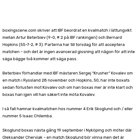
Facebook
X
Pinterest
WhatsApp
boxingscene.com skriver att IBF beordrat en kvalmatch i lättungvikt
mellan Artur Beterbiev (9-0, # 2 på IBF rankingen) och Bernard
Hopkins (55-7-2, # 3). Parterna har till torsdag för att acceptera
matchen – och det är ingen avancerad gissning att någon för att inte
säga bägge två kommer att säga pass.
Beterbiev förhandlar med IBF mästaren Sergej “Krusher” Kovalev om
en match i Ryssland 28 november och Hopkins, 50, har inte boxats
sedan förlusten mot Kovalev och om han boxas mer är inte klart och
boxas han igen vill han säkert inte möta Kovalev.
I så fall hamnar kvalmatchen hos nummer 4 Erik Skoglund och / eller
nummer 5 Isaac Chilemba.
Skoglund boxas nästa gång 19 september i Nyköping och möter där
Oleksander Cherviak – en match Skoglund bör vinna men det är