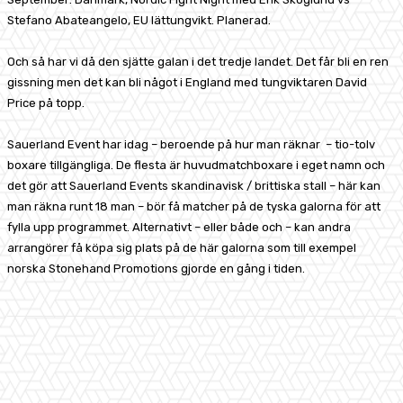
Stefano Abateangelo, EU lättungvikt. Planerad.
Och så har vi då den sjätte galan i det tredje landet. Det får bli en ren
gissning men det kan bli något i England med tungviktaren David
Price på topp.
Sauerland Event har idag – beroende på hur man räknar – tio-tolv
boxare tillgängliga. De flesta är huvudmatchboxare i eget namn och
det gör att Sauerland Events skandinavisk / brittiska stall – här kan
man räkna runt 18 man – bör få matcher på de tyska galorna för att
fylla upp programmet. Alternativt – eller både och – kan andra
arrangörer få köpa sig plats på de här galorna som till exempel
norska Stonehand Promotions gjorde en gång i tiden.
Facebook
X
Pinterest
WhatsApp