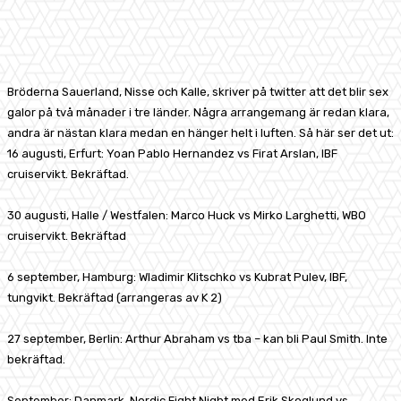
Facebook
X
Pinterest
WhatsApp
Bröderna Sauerland, Nisse och Kalle, skriver på twitter att det blir sex
galor på två månader i tre länder. Några arrangemang är redan klara,
andra är nästan klara medan en hänger helt i luften. Så här ser det ut:
16 augusti, Erfurt: Yoan Pablo Hernandez vs Firat Arslan, IBF
cruiservikt. Bekräftad.
30 augusti, Halle / Westfalen: Marco Huck vs Mirko Larghetti, WBO
cruiservikt. Bekräftad
6 september, Hamburg: Wladimir Klitschko vs Kubrat Pulev, IBF,
tungvikt. Bekräftad (arrangeras av K 2)
27 september, Berlin: Arthur Abraham vs tba – kan bli Paul Smith. Inte
bekräftad.
September: Danmark, Nordic Fight Night med Erik Skoglund vs