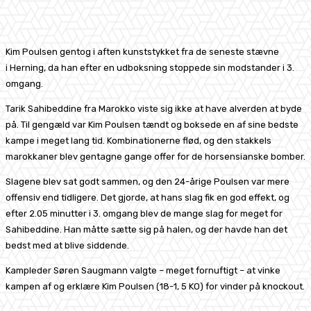
Facebook
X
Pinterest
WhatsApp
Kim Poulsen gentog i aften kunststykket fra de seneste stævne
i Herning, da han efter en udboksning stoppede sin modstander i 3.
omgang.
Tarik Sahibeddine fra Marokko viste sig ikke at have alverden at byde
på. Til gengæld var Kim Poulsen tændt og boksede en af sine bedste
kampe i meget lang tid. Kombinationerne flød, og den stakkels
marokkaner blev gentagne gange offer for de horsensianske bomber.
Slagene blev sat godt sammen, og den 24-årige Poulsen var mere
offensiv end tidligere. Det gjorde, at hans slag fik en god effekt, og
efter 2.05 minutter i 3. omgang blev de mange slag for meget for
Sahibeddine. Han måtte sætte sig på halen, og der havde han det
bedst med at blive siddende.
Kampleder Søren Saugmann valgte – meget fornuftigt – at vinke
kampen af og erklære Kim Poulsen (18-1, 5 KO) for vinder på knockout.