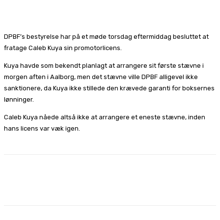
Facebook
X
Pinterest
WhatsApp
DPBF’s bestyrelse har på et møde torsdag eftermiddag besluttet at
fratage Caleb Kuya sin promotorlicens.
Kuya havde som bekendt planlagt at arrangere sit første stævne i
morgen aften i Aalborg, men det stævne ville DPBF alligevel ikke
sanktionere, da Kuya ikke stillede den krævede garanti for boksernes
lønninger.
Caleb Kuya nåede altså ikke at arrangere et eneste stævne, inden
hans licens var væk igen.
Facebook
X
Pinterest
WhatsApp