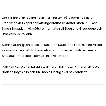
Facebook
X
Pinterest
WhatsApp
Det blir ännu en “scandinavian eliminator” på Sauerlands gala i
Fredrikshavn 13 april när lättungviktarna Kristoffer Storm, 1-0, och
Simen Smaadal, 4-0, möts i en förmatch till Skoglund-Blackledge och
Braekhus vs St John.
Storm har enligt en press release från Sauerland sparrat med Mikkel
Kessler som en del i förberedelsana inför den här matchen medan
Smaadal tränar med Thomas Hansvoll i Norge.
Man kan kanske tänka sig att vinnaren här möter vinnaren av Oscar
“Golden Boy” Ahlin och Tim-Robin Lihaug över sex ronder?
Facebook
X
Pinterest
WhatsApp