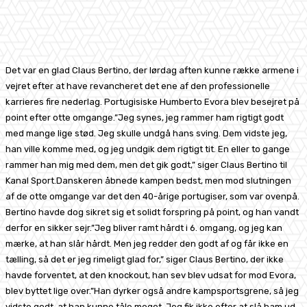
Facebook
X
Pinterest
WhatsApp
Det var en glad Claus Bertino, der lørdag aften kunne række armene i
vejret efter at have revancheret det ene af den professionelle
karrieres fire nederlag. Portugisiske Humberto Evora blev besejret på
point efter otte omgange.”Jeg synes, jeg rammer ham rigtigt godt
med mange lige stød. Jeg skulle undgå hans sving. Dem vidste jeg,
han ville komme med, og jeg undgik dem rigtigt tit. En eller to gange
rammer han mig med dem, men det gik godt,” siger Claus Bertino til
Kanal Sport.Danskeren åbnede kampen bedst, men mod slutningen
af de otte omgange var det den 40-årige portugiser, som var ovenpå.
Bertino havde dog sikret sig et solidt forspring på point, og han vandt
derfor en sikker sejr.”Jeg bliver ramt hårdt i 6. omgang, og jeg kan
mærke, at han slår hårdt. Men jeg redder den godt af og får ikke en
tælling, så det er jeg rimeligt glad for,” siger Claus Bertino, der ikke
havde forventet, at den knockout, han sev blev udsat for mod Evora,
blev byttet lige over.”Han dyrker også andre kampsportsgrene, så jeg
vidste godt, at han kunne tåle meget. Jeg fik ikke efter at slå ham ud.