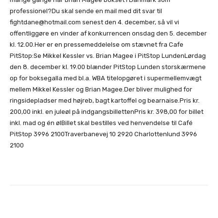
professionel?Du skal sende en mail med dit svar til
fightdane@hotmail.com senest den 4. december, så vil vi
offentliggøre en vinder af konkurrencen onsdag den 5. december
kl. 12.00.Her er en pressemeddelelse om stævnet fra Cafe
PitStop:Se Mikkel Kessler vs. Brian Magee i PitStop LundenLørdag
den 8. december kl. 19.00 blænder PitStop Lunden storskærmene
op for boksegalla med bl.a. WBA titelopgøret i supermellemvægt
mellem Mikkel Kessler og Brian Magee.Der bliver mulighed for
ringsidepladser med højreb, bagt kartoffel og bearnaise.Pris kr.
200,00 inkl. en juleøl på indgangsbillettenPris kr. 398,00 for billet
inkl. mad og én ølBillet skal bestilles ved henvendelse til Café
PitStop 3996 2100Traverbanevej 10 2920 Charlottenlund 3996
2100
Facebook
X
Pinterest
Whats