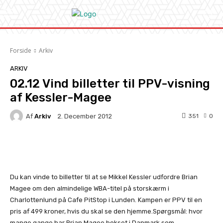
Forside
Arkiv
ARKIV
02.12 Vind billetter til PPV-visning
af Kessler-Magee
Af
Arkiv
351
0
2. December 2012
Facebook
X
Pinterest
Whats
Du kan vinde to billetter til at se Mikkel Kessler udfordre Brian
Magee om den almindelige WBA-titel på storskærm i
Charlottenlund på Cafe PitStop i Lunden. Kampen er PPV til en
pris af 499 kroner, hvis du skal se den hjemme.Spørgsmål: hvor
mange gange har Brian Magee bokset i Danmark som