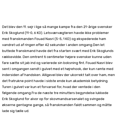
Facebook
X
Pinterest
WhatsApp
Det blev den 11. sejr i lige så mange kampe fra den 21-årige svensker
Erik Skoglund (11-0, 6 KO). Letsværvægteren havde ikke problemer
med franskmanden Fouad Nasri (5-5, 1 KO) og ekspederede ham
vandret ud af ringen efter 42 sekunder i anden omgang.Den let
buttede franskmand havde det fra starten svært med Erik Skoglunds
rækkevidde. Den omtrent ti centimeter højere svensker kunne uden
fare sætte sit jab ind og varierede sin boksning fint. Fouad Nasri blev
sent i omgangen sendt i gulvet med et højrehook, der kun ramte med
indersiden af handsken. Alligevel blev der ukorrekt talt over ham, men
det fratrukne point havde i sidste ende kun akademisk betydning.
Turen i gulvet var kun et forvarsel for, hvad der ventede i den
følgende omgang.Fra de næste tre minutters begyndelse lukkede
Erik Skoglund for alvor op for skovmandsarsenalet og svingede
økserne gentagne gange, så franskmanden faldt sammen og måtte
lade sig tælle ud.