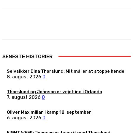
Facebook
X
Pinterest
WhatsApp
SENESTE HISTORIER
Selvsikker Dina Thorslund: Mit mål er at stoppe hende
8. august 2026
0
Thorslund og Johnson er vejet ind i Orlando
7. august 2026
0
Oliver Maximilian i kamp 12. september
6. august 2026
0
FIGHT WEEK: Johnson er favorit mod Thorslund