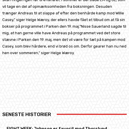
vil tage en del af opmærksomheden fra boksningen. Desuden
trænger Andreas til at slappe af efter den benhårde kamp mod Willie
Casey,” siger Helge Wæroy, der ellers havde fået et tilbud om at få sin
bokser på programmet i Parken den 19. maj.”Nisse Sauerland sagde til
mig, at han gerne ville have Andreas på programmet ved det store
stævne i Parken den 19. maj, men det vil være for tæt på kampen mod
Casey, som blev hårdere, end vi brød os om. Derfor gearer han nu ned
hen over sommeren,” siger Helge Wæroy.
Facebook
X
Pinterest
WhatsApp
SENESTE HISTORIER
FIGHT WEEK: Johnson er favorit mod Thorslund