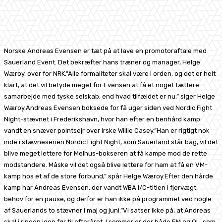
Facebook
X
Pinterest
WhatsApp
Norske Andreas Evensen er tæt på at lave en promotoraftale med
Sauerland Event. Det bekræfter hans træner og manager, Helge
Wæroy, over for NRK.”Alle formaliteter skal være i orden, og det er helt
klart, at det vil betyde meget for Evensen at få et noget tættere
samarbejde med tyske selskab, end hvad tilfældet er nu,” siger Helge
Wæroy.Andreas Evensen boksede for få uger siden ved Nordic Fight
Night-stævnet i Frederikshavn, hvor han efter en benhård kamp
vandt en snæver pointsejr over irske Willie Casey.”Han er rigtigt nok
inde i stævneserien Nordic Fight Night, som Sauerland står bag, vil det
blive meget lettere for Melhus-bokseren at få kampe mod de rette
modstandere. Måske vil det også blive lettere for ham at få en VM-
kamp hos et af de store forbund,” spår Helge Wæroy.Efter den hårde
kamp har Andreas Evensen, der vandt WBA I/C-titlen i fjervægt,
behov for en pause, og derfor er han ikke på programmet ved nogle
af Sauerlands to stævner i maj og juni.”Vi satser ikke på, at Andreas
skal i ringen igen før til efteråret. I sommer er der både EM og OL, som