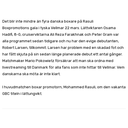
Facebook
X
Pinterest
WhatsApp
Det blir inte mindre än fyra danska boxare på Rasuli
Boxpromotions gala i tyska Vellmar 22 mars. Lättviktaren Osama
Hadifi, 8-0, cruiserviktarna Ali Reza Farakhnak och Peter Gram var
alla programmet sedan tidigare och nu har den evige debutanten,
Robert Larsen, tillkommit. Larsen har problem med en skadad fot och
har fått skjuta på sin sedan länge planerade debut ett antal gånger.
Matchmaker Mario Pokowietz försäkrar att man ska ordna med
livestreaming till Danmark för alla fans som inte hittar till Vellmar. Vem
danskarna ska möta är inte klart.
I huvudmatchen boxar promotorn, Mohammed Rasuli, om den vakanta
GBC titeln i lättungvikt.
Facebook
X
Pinterest
WhatsApp